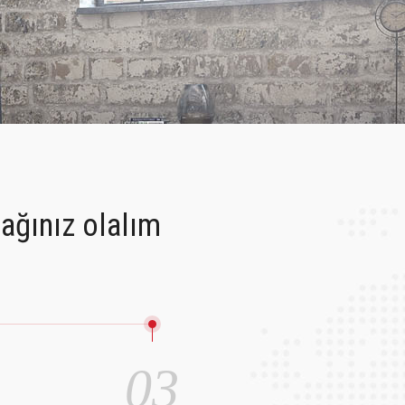
tağınız olalım
03