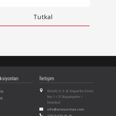
Tutkal
ksiyonları
İletişim
İkitelli O. S. B. Deparko Sitesi
lik
No: 1 / 27 Başakşehir /
ik
İstanbul
info@artesorman.com
(0212) 670 45 46