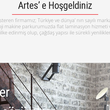
Artes’ e Hoşgeldiniz
eren firmamız; Türkiye ve dünya’ nın sayılı marka
oji makine parkurumuzda flat laminasyon hizmeti ve
e edinmiş olup, çağdaş yapısı ile sürekli yenilikle
ler