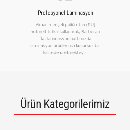
Profesyonel Laminasyon
Alman menşeli poliüretan (PU)
hotmelt tutkal kullanarak, Barberan
flat laminasyon hattımızda
laminasyon ürünlerinizi kusursuz bir
kalitede üretmekteyiz.
Ürün Kategorilerimiz