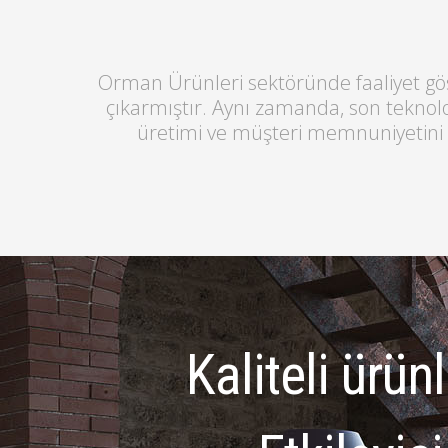
Orman Ürünleri sektöründe faaliyet göst
çıkarmıştır. Aynı zamanda, son teknol
üretimi ve müşteri memnuniyetini ilk
Kaliteli ürün