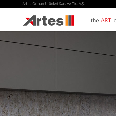
Artes Orman Ürünleri San. ve Tic. A.Ş.