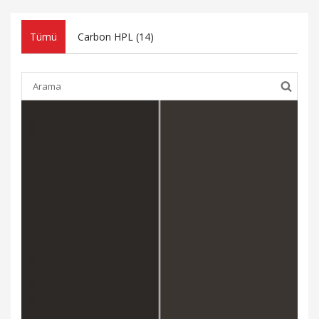
Tümü
Carbon HPL (
14
)