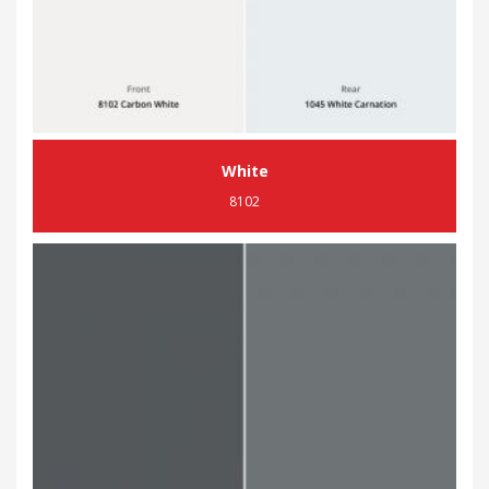
White
8102