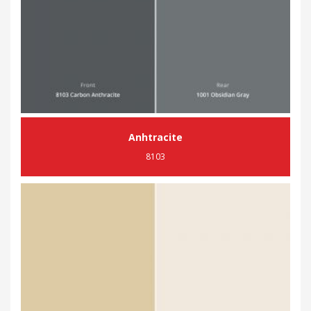
Anhtracite
8103