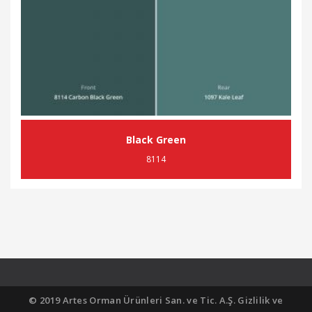
Black Green
8114
© 2019 Artes Orman Ürünleri San. ve Tic. A.Ş. Gizlilik ve