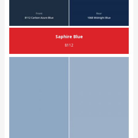
Saphire Blue
8112